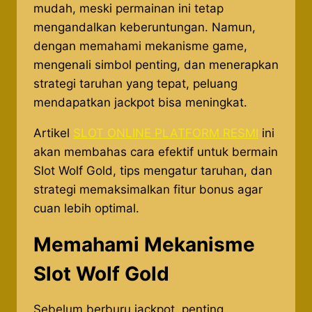
mudah, meski permainan ini tetap
mengandalkan keberuntungan. Namun,
dengan memahami mekanisme game,
mengenali simbol penting, dan menerapkan
strategi taruhan yang tepat, peluang
mendapatkan jackpot bisa meningkat.
Artikel
SLOT ONLINE PLATFORM RESMI
ini
akan membahas cara efektif untuk bermain
Slot Wolf Gold, tips mengatur taruhan, dan
strategi memaksimalkan fitur bonus agar
cuan lebih optimal.
Memahami Mekanisme
Slot Wolf Gold
Sebelum berburu jackpot, penting