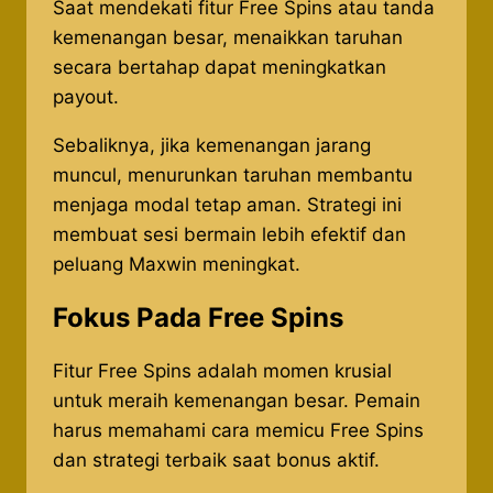
Saat mendekati fitur Free Spins atau tanda
kemenangan besar, menaikkan taruhan
secara bertahap dapat meningkatkan
payout.
Sebaliknya, jika kemenangan jarang
muncul, menurunkan taruhan membantu
menjaga modal tetap aman. Strategi ini
membuat sesi bermain lebih efektif dan
peluang Maxwin meningkat.
Fokus Pada Free Spins
Fitur Free Spins adalah momen krusial
untuk meraih kemenangan besar. Pemain
harus memahami cara memicu Free Spins
dan strategi terbaik saat bonus aktif.