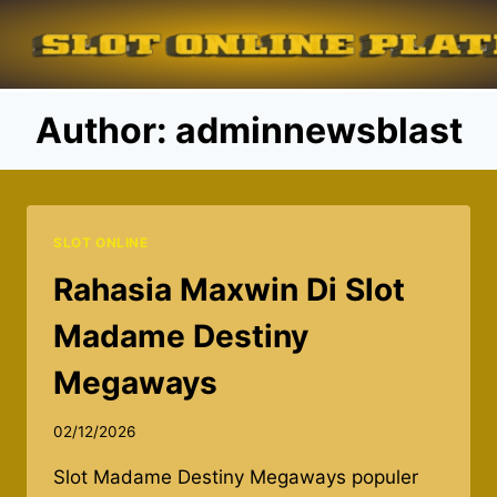
Skip
to
content
Author: adminnewsblast
SLOT ONLINE
Rahasia Maxwin Di Slot
Madame Destiny
Megaways
02/12/2026
Slot Madame Destiny Megaways populer