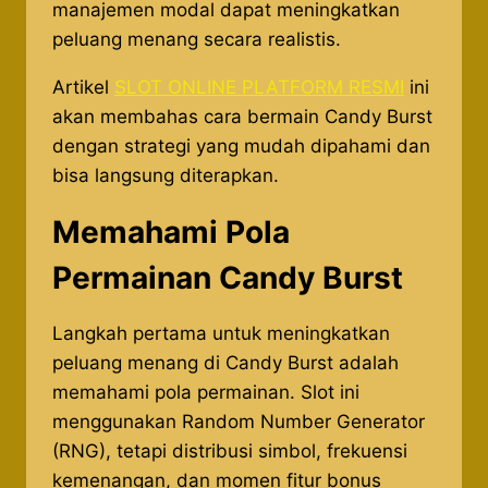
manajemen modal dapat meningkatkan
peluang menang secara realistis.
Artikel
SLOT ONLINE PLATFORM RESMI
ini
akan membahas cara bermain Candy Burst
dengan strategi yang mudah dipahami dan
bisa langsung diterapkan.
Memahami Pola
Permainan Candy Burst
Langkah pertama untuk meningkatkan
peluang menang di Candy Burst adalah
memahami pola permainan. Slot ini
menggunakan Random Number Generator
(RNG), tetapi distribusi simbol, frekuensi
kemenangan, dan momen fitur bonus