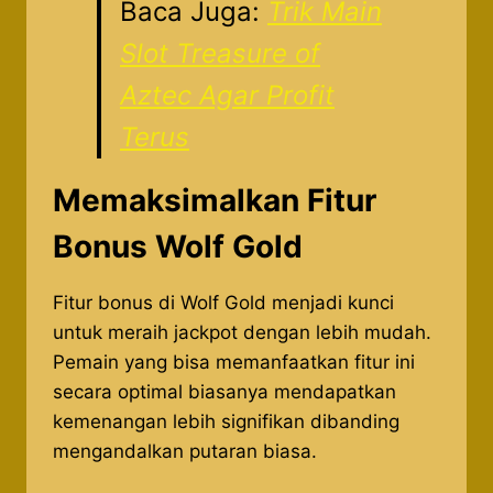
Baca Juga:
Trik Main
Slot Treasure of
Aztec Agar Profit
Terus
Memaksimalkan Fitur
Bonus Wolf Gold
Fitur bonus di Wolf Gold menjadi kunci
untuk meraih jackpot dengan lebih mudah.
Pemain yang bisa memanfaatkan fitur ini
secara optimal biasanya mendapatkan
kemenangan lebih signifikan dibanding
mengandalkan putaran biasa.