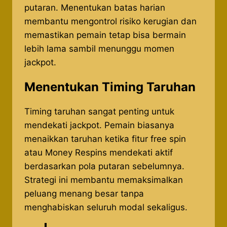
putaran. Menentukan batas harian
membantu mengontrol risiko kerugian dan
memastikan pemain tetap bisa bermain
lebih lama sambil menunggu momen
jackpot.
Menentukan Timing Taruhan
Timing taruhan sangat penting untuk
mendekati jackpot. Pemain biasanya
menaikkan taruhan ketika fitur free spin
atau Money Respins mendekati aktif
berdasarkan pola putaran sebelumnya.
Strategi ini membantu memaksimalkan
peluang menang besar tanpa
menghabiskan seluruh modal sekaligus.