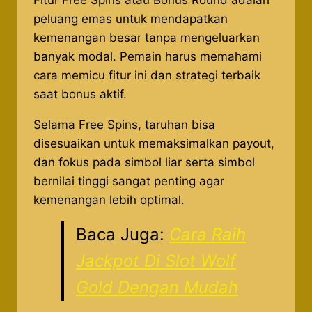
peluang emas untuk mendapatkan
kemenangan besar tanpa mengeluarkan
banyak modal. Pemain harus memahami
cara memicu fitur ini dan strategi terbaik
saat bonus aktif.
Selama Free Spins, taruhan bisa
disesuaikan untuk memaksimalkan payout,
dan fokus pada simbol liar serta simbol
bernilai tinggi sangat penting agar
kemenangan lebih optimal.
Baca Juga:
Cara Raih
Jackpot Di Slot Wolf
Gold Dengan Mudah