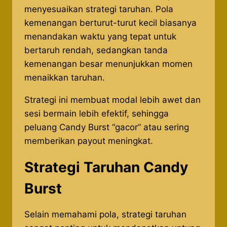
menyesuaikan strategi taruhan. Pola
kemenangan berturut-turut kecil biasanya
menandakan waktu yang tepat untuk
bertaruh rendah, sedangkan tanda
kemenangan besar menunjukkan momen
menaikkan taruhan.
Strategi ini membuat modal lebih awet dan
sesi bermain lebih efektif, sehingga
peluang Candy Burst “gacor” atau sering
memberikan payout meningkat.
Strategi Taruhan Candy
Burst
Selain memahami pola, strategi taruhan