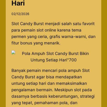
Hari
02/12/2026
Slot Candy Burst menjadi salah satu favorit
para pemain slot online karena tema
permen yang ceria, grafis warna-warni, dan
fitur bonus yang menarik.
Banyak pemain mencari pola ampuh Slot
Candy Burst agar bisa mendapatkan
untung setiap hari dan memaksimalkan
pengalaman bermain. Meskipun slot pada
dasarnya berbasis keberuntungan, strategi
yang tepat, pemahaman pola, dan