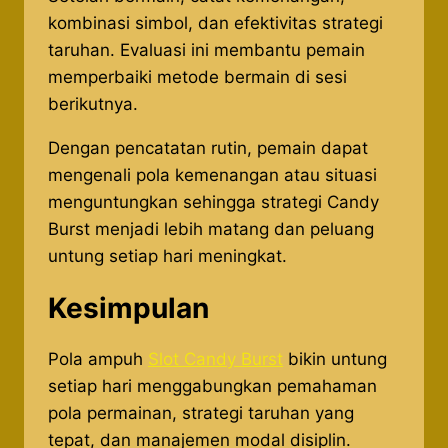
kombinasi simbol, dan efektivitas strategi
taruhan. Evaluasi ini membantu pemain
memperbaiki metode bermain di sesi
berikutnya.
Dengan pencatatan rutin, pemain dapat
mengenali pola kemenangan atau situasi
menguntungkan sehingga strategi Candy
Burst menjadi lebih matang dan peluang
untung setiap hari meningkat.
Kesimpulan
Pola ampuh
Slot Candy Burst
bikin untung
setiap hari menggabungkan pemahaman
pola permainan, strategi taruhan yang
tepat, dan manajemen modal disiplin.