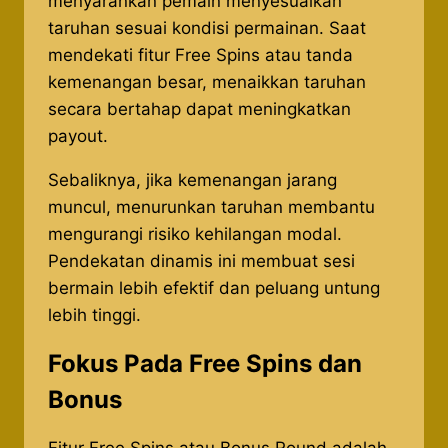
menyarankan pemain menyesuaikan
taruhan sesuai kondisi permainan. Saat
mendekati fitur Free Spins atau tanda
kemenangan besar, menaikkan taruhan
secara bertahap dapat meningkatkan
payout.
Sebaliknya, jika kemenangan jarang
muncul, menurunkan taruhan membantu
mengurangi risiko kehilangan modal.
Pendekatan dinamis ini membuat sesi
bermain lebih efektif dan peluang untung
lebih tinggi.
Fokus Pada Free Spins dan
Bonus
Fitur Free Spins atau Bonus Round adalah