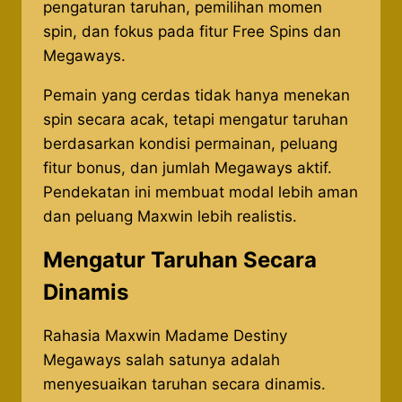
pengaturan taruhan, pemilihan momen
spin, dan fokus pada fitur Free Spins dan
Megaways.
Pemain yang cerdas tidak hanya menekan
spin secara acak, tetapi mengatur taruhan
berdasarkan kondisi permainan, peluang
fitur bonus, dan jumlah Megaways aktif.
Pendekatan ini membuat modal lebih aman
dan peluang Maxwin lebih realistis.
Mengatur Taruhan Secara
Dinamis
Rahasia Maxwin Madame Destiny
Megaways salah satunya adalah
menyesuaikan taruhan secara dinamis.