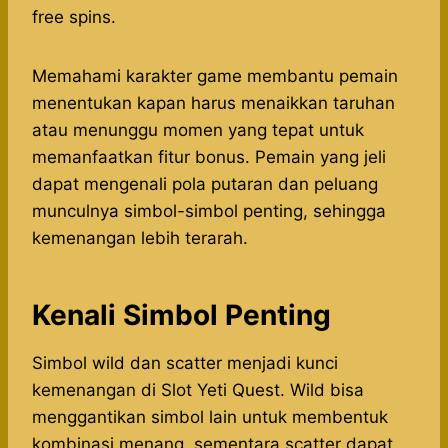
free spins.
Memahami karakter game membantu pemain
menentukan kapan harus menaikkan taruhan
atau menunggu momen yang tepat untuk
memanfaatkan fitur bonus. Pemain yang jeli
dapat mengenali pola putaran dan peluang
munculnya simbol-simbol penting, sehingga
kemenangan lebih terarah.
Kenali Simbol Penting
Simbol wild dan scatter menjadi kunci
kemenangan di Slot Yeti Quest. Wild bisa
menggantikan simbol lain untuk membentuk
kombinasi menang, sementara scatter dapat