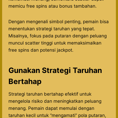
memicu free spins atau bonus tambahan.
Dengan mengenali simbol penting, pemain bisa
menentukan strategi taruhan yang tepat.
Misalnya, fokus pada putaran dengan peluang
muncul scatter tinggi untuk memaksimalkan
free spins dan potensi jackpot.
Gunakan Strategi Taruhan
Bertahap
Strategi taruhan bertahap efektif untuk
mengelola risiko dan meningkatkan peluang
menang. Pemain dapat memulai dengan
taruhan kecil untuk “mengamati” pola putaran,