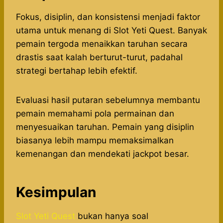
Fokus, disiplin, dan konsistensi menjadi faktor
utama untuk menang di Slot Yeti Quest. Banyak
pemain tergoda menaikkan taruhan secara
drastis saat kalah berturut-turut, padahal
strategi bertahap lebih efektif.
Evaluasi hasil putaran sebelumnya membantu
pemain memahami pola permainan dan
menyesuaikan taruhan. Pemain yang disiplin
biasanya lebih mampu memaksimalkan
kemenangan dan mendekati jackpot besar.
Kesimpulan
Slot Yeti Quest
bukan hanya soal