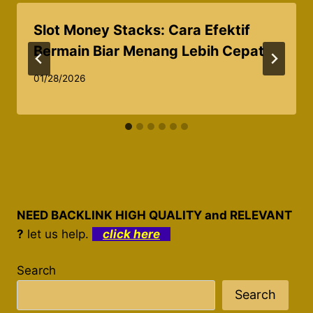
Slot Money Stacks: Cara Efektif
Bermain Biar Menang Lebih Cepat
01/28/2026
NEED BACKLINK HIGH QUALITY and RELEVANT
?
let us help.
click here
Search
Search