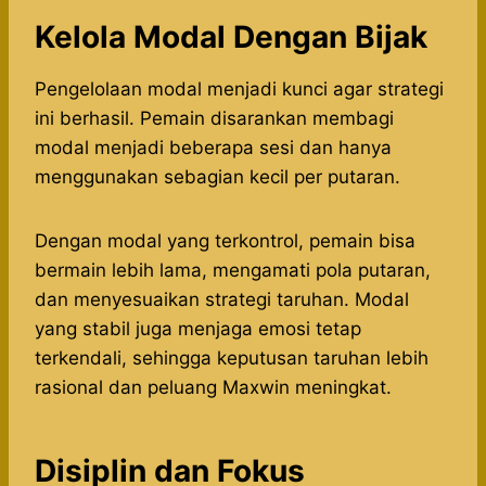
Kelola Modal Dengan Bijak
Pengelolaan modal menjadi kunci agar strategi
ini berhasil. Pemain disarankan membagi
modal menjadi beberapa sesi dan hanya
menggunakan sebagian kecil per putaran.
Dengan modal yang terkontrol, pemain bisa
bermain lebih lama, mengamati pola putaran,
dan menyesuaikan strategi taruhan. Modal
yang stabil juga menjaga emosi tetap
terkendali, sehingga keputusan taruhan lebih
rasional dan peluang Maxwin meningkat.
Disiplin dan Fokus