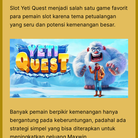
h
a
e
e
k
i
h
a
c
s
l
y
n
a
Slot Yeti Quest menjadi salah satu game favorit
t
e
s
e
p
e
r
para pemain slot karena tema petualangan
s
b
e
g
e
e
yang seru dan potensi kemenangan besar.
A
o
n
r
p
o
g
a
p
k
e
m
r
Banyak pemain berpikir kemenangan hanya
bergantung pada keberuntungan, padahal ada
strategi simpel yang bisa diterapkan untuk
meningkatkan peluang Maxwin.