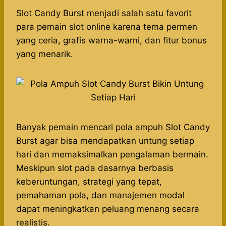
h
a
e
e
k
i
h
a
c
s
l
y
n
a
Slot Candy Burst menjadi salah satu favorit
t
e
s
e
p
e
r
para pemain slot online karena tema permen
s
b
e
g
e
e
yang ceria, grafis warna-warni, dan fitur bonus
A
o
n
r
yang menarik.
p
o
g
a
p
k
e
m
r
Banyak pemain mencari pola ampuh Slot Candy
Burst agar bisa mendapatkan untung setiap
hari dan memaksimalkan pengalaman bermain.
Meskipun slot pada dasarnya berbasis
keberuntungan, strategi yang tepat,
pemahaman pola, dan manajemen modal
dapat meningkatkan peluang menang secara
realistis.