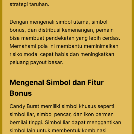
strategi taruhan.
Dengan mengenali simbol utama, simbol
bonus, dan distribusi kemenangan, pemain
bisa membuat pendekatan yang lebih cerdas.
Memahami pola ini membantu meminimalkan
risiko modal cepat habis dan meningkatkan
peluang payout besar.
Mengenal Simbol dan Fitur
Bonus
Candy Burst memiliki simbol khusus seperti
simbol liar, simbol pencar, dan ikon permen
bernilai tinggi. Simbol liar dapat menggantikan
simbol lain untuk membentuk kombinasi