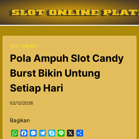
Skip
to
content
SLOT ONLINE
Pola Ampuh Slot Candy
Burst Bikin Untung
Setiap Hari
02/12/2026
Bagikan
W
F
M
T
S
L
X
S