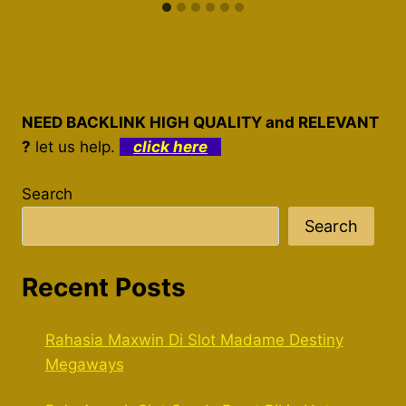
NEED BACKLINK HIGH QUALITY and RELEVANT
?
let us help.
click here
Search
Search
Recent Posts
Rahasia Maxwin Di Slot Madame Destiny
Megaways