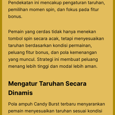
Pendekatan ini mencakup pengaturan taruhan,
pemilihan momen spin, dan fokus pada fitur
bonus.
Pemain yang cerdas tidak hanya menekan
tombol spin secara acak, tetapi menyesuaikan
taruhan berdasarkan kondisi permainan,
peluang fitur bonus, dan pola kemenangan
yang muncul. Strategi ini membuat peluang
menang lebih tinggi dan modal lebih aman.
Mengatur Taruhan Secara
Dinamis
Pola ampuh Candy Burst terbaru menyarankan
pemain menyesuaikan taruhan sesuai kondisi