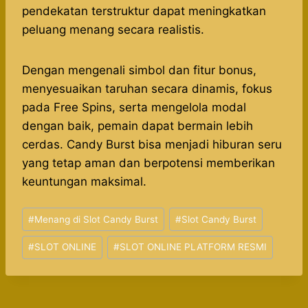
pendekatan terstruktur dapat meningkatkan
peluang menang secara realistis.
Dengan mengenali simbol dan fitur bonus,
menyesuaikan taruhan secara dinamis, fokus
pada Free Spins, serta mengelola modal
dengan baik, pemain dapat bermain lebih
cerdas. Candy Burst bisa menjadi hiburan seru
yang tetap aman dan berpotensi memberikan
keuntungan maksimal.
Post
#
Menang di Slot Candy Burst
#
Slot Candy Burst
Tags:
#
SLOT ONLINE
#
SLOT ONLINE PLATFORM RESMI