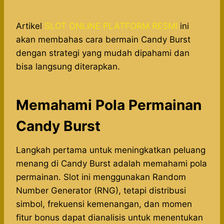
Artikel
SLOT ONLINE PLATFORM RESMI
ini
akan membahas cara bermain Candy Burst
dengan strategi yang mudah dipahami dan
bisa langsung diterapkan.
Memahami Pola Permainan
Candy Burst
Langkah pertama untuk meningkatkan peluang
menang di Candy Burst adalah memahami pola
permainan. Slot ini menggunakan Random
Number Generator (RNG), tetapi distribusi
simbol, frekuensi kemenangan, dan momen
fitur bonus dapat dianalisis untuk menentukan