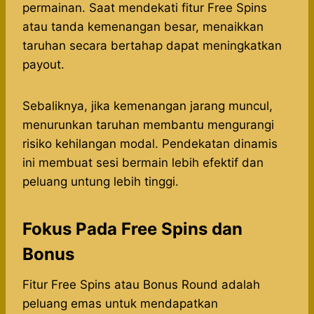
permainan. Saat mendekati fitur Free Spins
atau tanda kemenangan besar, menaikkan
taruhan secara bertahap dapat meningkatkan
payout.
Sebaliknya, jika kemenangan jarang muncul,
menurunkan taruhan membantu mengurangi
risiko kehilangan modal. Pendekatan dinamis
ini membuat sesi bermain lebih efektif dan
peluang untung lebih tinggi.
Fokus Pada Free Spins dan
Bonus
Fitur Free Spins atau Bonus Round adalah
peluang emas untuk mendapatkan