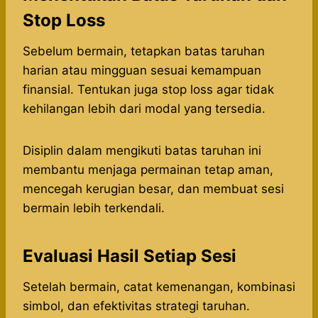
Stop Loss
Sebelum bermain, tetapkan batas taruhan
harian atau mingguan sesuai kemampuan
finansial. Tentukan juga stop loss agar tidak
kehilangan lebih dari modal yang tersedia.
Disiplin dalam mengikuti batas taruhan ini
membantu menjaga permainan tetap aman,
mencegah kerugian besar, dan membuat sesi
bermain lebih terkendali.
Evaluasi Hasil Setiap Sesi
Setelah bermain, catat kemenangan, kombinasi
simbol, dan efektivitas strategi taruhan.