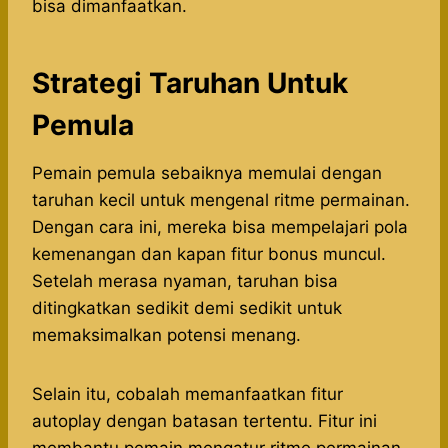
bisa dimanfaatkan.
Strategi Taruhan Untuk
Pemula
Pemain pemula sebaiknya memulai dengan
taruhan kecil untuk mengenal ritme permainan.
Dengan cara ini, mereka bisa mempelajari pola
kemenangan dan kapan fitur bonus muncul.
Setelah merasa nyaman, taruhan bisa
ditingkatkan sedikit demi sedikit untuk
memaksimalkan potensi menang.
Selain itu, cobalah memanfaatkan fitur
autoplay dengan batasan tertentu. Fitur ini