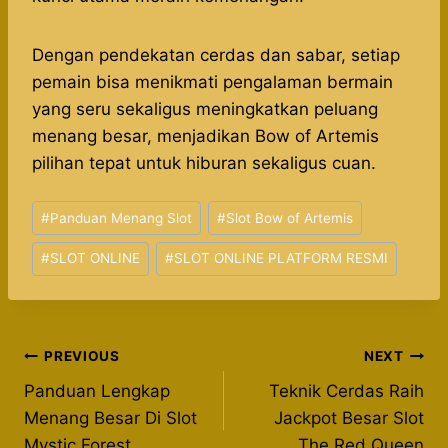
Dengan pendekatan cerdas dan sabar, setiap
pemain bisa menikmati pengalaman bermain
yang seru sekaligus meningkatkan peluang
menang besar, menjadikan Bow of Artemis
pilihan tepat untuk hiburan sekaligus cuan.
Post
#
Panduan Menang Slot
#
Slot Bow of Artemis
Tags:
#
SLOT ONLINE
#
SLOT ONLINE PLATFORM RESMI
Post
PREVIOUS
NEXT
Panduan Lengkap
Teknik Cerdas Raih
navigation
Menang Besar Di Slot
Jackpot Besar Slot
Mystic Forest
The Red Queen