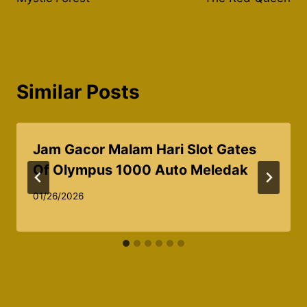
Similar Posts
Jam Gacor Malam Hari Slot Gates
Of Olympus 1000 Auto Meledak
01/26/2026