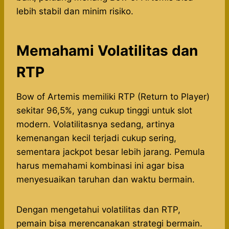
lebih stabil dan minim risiko.
Memahami Volatilitas dan
RTP
Bow of Artemis memiliki RTP (Return to Player)
sekitar 96,5%, yang cukup tinggi untuk slot
modern. Volatilitasnya sedang, artinya
kemenangan kecil terjadi cukup sering,
sementara jackpot besar lebih jarang. Pemula
harus memahami kombinasi ini agar bisa
menyesuaikan taruhan dan waktu bermain.
Dengan mengetahui volatilitas dan RTP,
pemain bisa merencanakan strategi bermain.