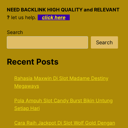
NEED BACKLINK HIGH QUALITY and RELEVANT
?
let us help.
click here
Search
Search
Recent Posts
Rahasia Maxwin Di Slot Madame Destiny
Megaways
Pola Ampuh Slot Candy Burst Bikin Untung
Setiap Hari
Cara Raih Jackpot Di Slot Wolf Gold Dengan