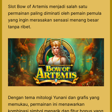
h
a
e
e
k
i
h
a
c
s
l
y
n
a
Slot Bow of Artemis menjadi salah satu
t
e
s
e
p
e
r
permainan paling diminati oleh pemain pemula
s
b
e
g
e
e
yang ingin merasakan sensasi menang besar
A
o
n
r
tanpa ribet.
p
o
g
a
p
k
e
m
r
Dengan tema mitologi Yunani dan grafis yang
memukau, permainan ini menawarkan
kombinasi simbol menarik dan fitur bonus yang