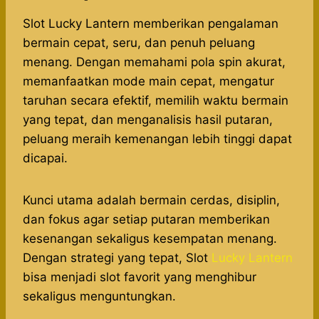
Slot Lucky Lantern memberikan pengalaman
bermain cepat, seru, dan penuh peluang
menang. Dengan memahami pola spin akurat,
memanfaatkan mode main cepat, mengatur
taruhan secara efektif, memilih waktu bermain
yang tepat, dan menganalisis hasil putaran,
peluang meraih kemenangan lebih tinggi dapat
dicapai.
Kunci utama adalah bermain cerdas, disiplin,
dan fokus agar setiap putaran memberikan
kesenangan sekaligus kesempatan menang.
Dengan strategi yang tepat, Slot
Lucky Lantern
bisa menjadi slot favorit yang menghibur
sekaligus menguntungkan.