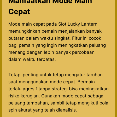
Manfaatkan Mode Main
Cepat
Mode main cepat pada Slot Lucky Lantern
memungkinkan pemain menjalankan banyak
putaran dalam waktu singkat. Fitur ini cocok
bagi pemain yang ingin meningkatkan peluang
menang dengan lebih banyak percobaan
dalam waktu terbatas.
Tetapi penting untuk tetap mengatur taruhan
saat menggunakan mode cepat. Bermain
terlalu agresif tanpa strategi bisa meningkatkan
risiko kerugian. Gunakan mode cepat sebagai
peluang tambahan, sambil tetap mengikuti pola
spin akurat yang telah dianalisis.