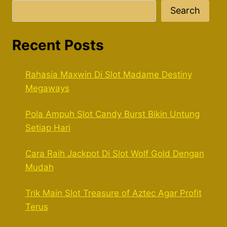
Search
Recent Posts
Rahasia Maxwin Di Slot Madame Destiny
Megaways
Pola Ampuh Slot Candy Burst Bikin Untung
Setiap Hari
Cara Raih Jackpot Di Slot Wolf Gold Dengan
Mudah
Trik Main Slot Treasure of Aztec Agar Profit
Terus