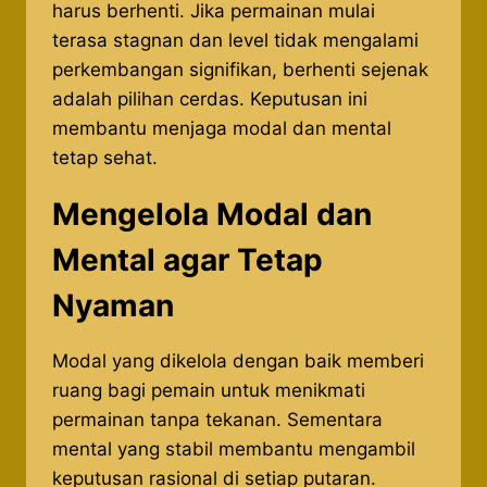
harus berhenti. Jika permainan mulai
terasa stagnan dan level tidak mengalami
perkembangan signifikan, berhenti sejenak
adalah pilihan cerdas. Keputusan ini
membantu menjaga modal dan mental
tetap sehat.
Mengelola Modal dan
Mental agar Tetap
Nyaman
Modal yang dikelola dengan baik memberi
ruang bagi pemain untuk menikmati
permainan tanpa tekanan. Sementara
mental yang stabil membantu mengambil
keputusan rasional di setiap putaran.