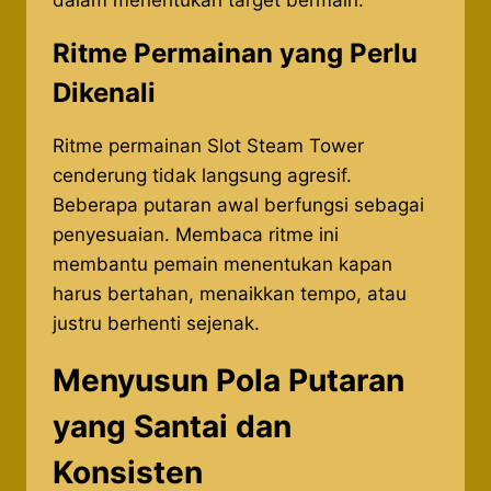
dalam menentukan target bermain.
Ritme Permainan yang Perlu
Dikenali
Ritme permainan Slot Steam Tower
cenderung tidak langsung agresif.
Beberapa putaran awal berfungsi sebagai
penyesuaian. Membaca ritme ini
membantu pemain menentukan kapan
harus bertahan, menaikkan tempo, atau
justru berhenti sejenak.
Menyusun Pola Putaran
yang Santai dan
Konsisten