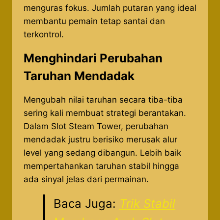
menguras fokus. Jumlah putaran yang ideal
membantu pemain tetap santai dan
terkontrol.
Menghindari Perubahan
Taruhan Mendadak
Mengubah nilai taruhan secara tiba-tiba
sering kali membuat strategi berantakan.
Dalam Slot Steam Tower, perubahan
mendadak justru berisiko merusak alur
level yang sedang dibangun. Lebih baik
mempertahankan taruhan stabil hingga
ada sinyal jelas dari permainan.
Baca Juga:
Trik Stabil