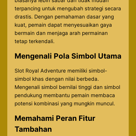
biasanya lebih sabar dan tidak mudah
terpancing untuk mengubah strategi secara
drastis. Dengan pemahaman dasar yang
kuat, pemain dapat menyesuaikan gaya
bermain dan menjaga arah permainan
tetap terkendali.
Mengenali Pola Simbol Utama
Slot Royal Adventure memiliki simbol-
simbol khas dengan nilai berbeda.
Mengenali simbol bernilai tinggi dan simbol
pendukung membantu pemain membaca
potensi kombinasi yang mungkin muncul.
Memahami Peran Fitur
Tambahan