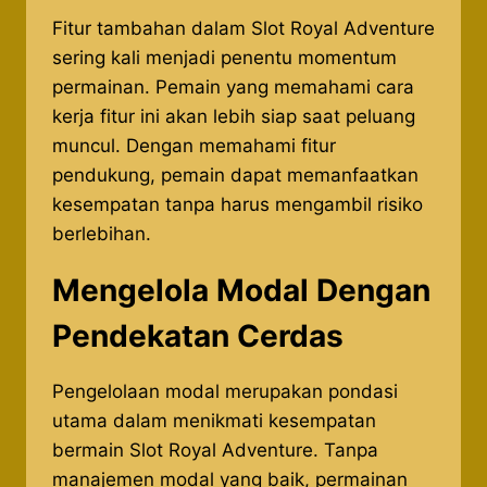
Fitur tambahan dalam Slot Royal Adventure
sering kali menjadi penentu momentum
permainan. Pemain yang memahami cara
kerja fitur ini akan lebih siap saat peluang
muncul. Dengan memahami fitur
pendukung, pemain dapat memanfaatkan
kesempatan tanpa harus mengambil risiko
berlebihan.
Mengelola Modal Dengan
Pendekatan Cerdas
Pengelolaan modal merupakan pondasi
utama dalam menikmati kesempatan
bermain Slot Royal Adventure. Tanpa
manajemen modal yang baik, permainan