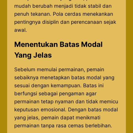
mudah berubah menjadi tidak stabil dan
penuh tekanan. Pola cerdas menekankan
pentingnya disiplin dan perencanaan sejak
awal.
Menentukan Batas Modal
Yang Jelas
Sebelum memulai permainan, pemain
sebaiknya menetapkan batas modal yang
sesuai dengan kemampuan. Batas ini
berfungsi sebagai pengaman agar
permainan tetap nyaman dan tidak memicu
keputusan emosional. Dengan batas modal
yang jelas, pemain dapat menikmati
permainan tanpa rasa cemas berlebihan.