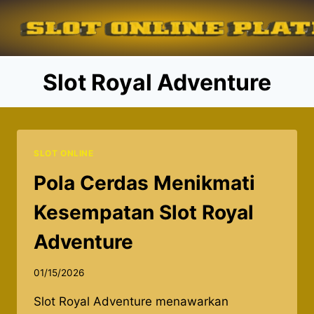
Skip
to
content
Slot Royal Adventure
SLOT ONLINE
Pola Cerdas Menikmati
Kesempatan Slot Royal
Adventure
01/15/2026
Slot Royal Adventure menawarkan