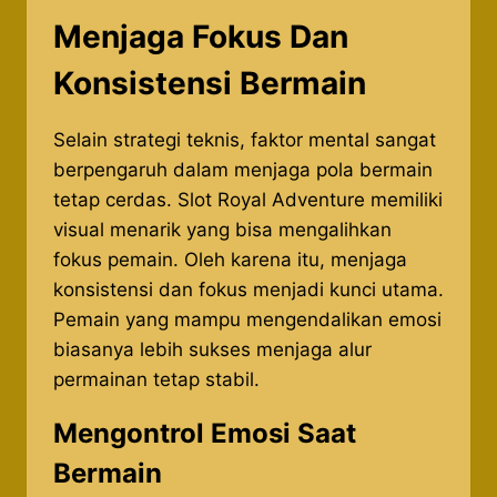
Menjaga Fokus Dan
Konsistensi Bermain
Selain strategi teknis, faktor mental sangat
berpengaruh dalam menjaga pola bermain
tetap cerdas. Slot Royal Adventure memiliki
visual menarik yang bisa mengalihkan
fokus pemain. Oleh karena itu, menjaga
konsistensi dan fokus menjadi kunci utama.
Pemain yang mampu mengendalikan emosi
biasanya lebih sukses menjaga alur
permainan tetap stabil.
Mengontrol Emosi Saat
Bermain