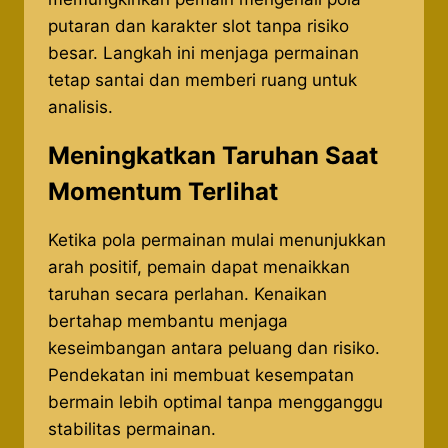
putaran dan karakter slot tanpa risiko
besar. Langkah ini menjaga permainan
tetap santai dan memberi ruang untuk
analisis.
Meningkatkan Taruhan Saat
Momentum Terlihat
Ketika pola permainan mulai menunjukkan
arah positif, pemain dapat menaikkan
taruhan secara perlahan. Kenaikan
bertahap membantu menjaga
keseimbangan antara peluang dan risiko.
Pendekatan ini membuat kesempatan
bermain lebih optimal tanpa mengganggu
stabilitas permainan.