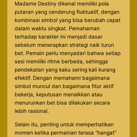
Madame Destiny dikenal memiliki pola
putaran yang cenderung fluktuatif, dengan
kombinasi simbol yang bisa berubah cepat
dalam waktu singkat. Pemahaman
terhadap karakter ini menjadi dasar
sebelum menerapkan strategi naik turun
bet. Pemain perlu menyadari bahwa setiap
sesi memiliki ritme berbeda, sehingga
pendekatan yang kaku sering kali kurang
efektif. Dengan memahami bagaimana
simbol muncul dan bagaimana fitur aktif
bekerja, keputusan menaikkan atau
menurunkan bet bisa dilakukan secara
lebih rasional.
Selain itu, penting untuk memperhatikan
momen ketika permainan terasa “hangat”