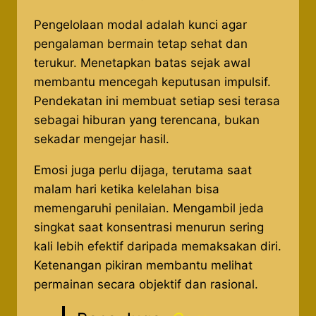
Pengelolaan modal adalah kunci agar
pengalaman bermain tetap sehat dan
terukur. Menetapkan batas sejak awal
membantu mencegah keputusan impulsif.
Pendekatan ini membuat setiap sesi terasa
sebagai hiburan yang terencana, bukan
sekadar mengejar hasil.
Emosi juga perlu dijaga, terutama saat
malam hari ketika kelelahan bisa
memengaruhi penilaian. Mengambil jeda
singkat saat konsentrasi menurun sering
kali lebih efektif daripada memaksakan diri.
Ketenangan pikiran membantu melihat
permainan secara objektif dan rasional.