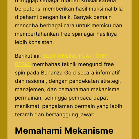
dianggap sebagai momen krusial karena
berpotensi memberikan hasil maksimal bila
dipahami dengan baik. Banyak pemain
mencoba berbagai cara untuk memicu dan
mempertahankan free spin agar hasilnya
lebih konsisten.
Berikut ini,
SLOT ONLINE PLATFORM
RESMI
membahas teknik mengunci free
spin pada Bonanza Gold secara informatif
dan rasional, dengan pendekatan strategi,
manajemen, dan pemahaman mekanisme
permainan, sehingga pembaca dapat
menikmati pengalaman bermain yang lebih
terarah dan bertanggung jawab.
Memahami Mekanisme