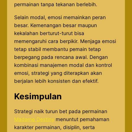
permainan tanpa tekanan berlebih.
Selain modal, emosi memainkan peran
besar. Kemenangan besar maupun
kekalahan berturut-turut bisa
memengaruhi cara berpikir. Menjaga emosi
tetap stabil membantu pemain tetap
berpegang pada rencana awal. Dengan
kombinasi manajemen modal dan kontrol
emosi, strategi yang diterapkan akan
berjalan lebih konsisten dan efektif.
Kesimpulan
Strategi naik turun bet pada permainan
Madame Destiny
menuntut pemahaman
karakter permainan, disiplin, serta