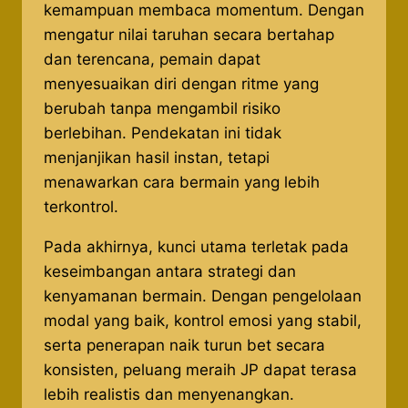
kemampuan membaca momentum. Dengan
mengatur nilai taruhan secara bertahap
dan terencana, pemain dapat
menyesuaikan diri dengan ritme yang
berubah tanpa mengambil risiko
berlebihan. Pendekatan ini tidak
menjanjikan hasil instan, tetapi
menawarkan cara bermain yang lebih
terkontrol.
Pada akhirnya, kunci utama terletak pada
keseimbangan antara strategi dan
kenyamanan bermain. Dengan pengelolaan
modal yang baik, kontrol emosi yang stabil,
serta penerapan naik turun bet secara
konsisten, peluang meraih JP dapat terasa
lebih realistis dan menyenangkan.