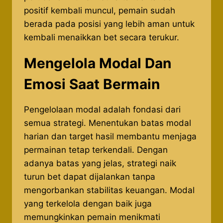
positif kembali muncul, pemain sudah
berada pada posisi yang lebih aman untuk
kembali menaikkan bet secara terukur.
Mengelola Modal Dan
Emosi Saat Bermain
Pengelolaan modal adalah fondasi dari
semua strategi. Menentukan batas modal
harian dan target hasil membantu menjaga
permainan tetap terkendali. Dengan
adanya batas yang jelas, strategi naik
turun bet dapat dijalankan tanpa
mengorbankan stabilitas keuangan. Modal
yang terkelola dengan baik juga
memungkinkan pemain menikmati