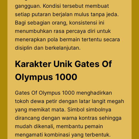
gangguan. Kondisi tersebut membuat
setiap putaran berjalan mulus tanpa jeda.
Bagi sebagian orang, konsistensi ini
menumbuhkan rasa percaya diri untuk
menerapkan pola bermain tertentu secara
disiplin dan berkelanjutan.
Karakter Unik Gates Of
Olympus 1000
Gates Of Olympus 1000 menghadirkan
tokoh dewa petir dengan latar langit megah
yang memikat mata. Simbol simbolnya
dirancang dengan warna kontras sehingga
mudah dikenali, membantu pemain
mengamati kombinasi yang terbentuk.