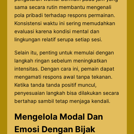
sama secara rutin membantu mengenali
pola pribadi terhadap respons permainan.
Konsistensi waktu ini sering memudahkan
evaluasi karena kondisi mental dan
lingkungan relatif serupa setiap sesi.
Selain itu, penting untuk memulai dengan
langkah ringan sebelum meningkatkan
intensitas. Dengan cara ini, pemain dapat
mengamati respons awal tanpa tekanan.
Ketika tanda tanda positif muncul,
penyesuaian langkah bisa dilakukan secara
bertahap sambil tetap menjaga kendali.
Mengelola Modal Dan
Emosi Dengan Bijak