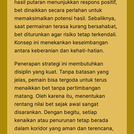
hasil putaran menunjukkan respons positif,
bet dinaikkan secara perlahan untuk
memaksimalkan potensi hasil. Sebaliknya,
saat permainan terasa kurang bersahabat,
bet diturunkan agar risiko tetap terkendali.
Konsep ini menekankan keseimbangan
antara keberanian dan kehati-hatian.
Penerapan strategi ini membutuhkan
disiplin yang kuat. Tanpa batasan yang
jelas, pemain bisa tergoda untuk terus
menaikkan bet tanpa pertimbangan
matang. Oleh karena itu, menentukan
rentang nilai bet sejak awal sangat
disarankan. Dengan begitu, setiap
kenaikan atau penurunan tetap berada
dalam koridor yang aman dan terencana,