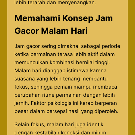
lebih terarah dan menyenangkan.
Memahami Konsep Jam
Gacor Malam Hari
Jam gacor sering dimaknai sebagai periode
ketika permainan terasa lebih aktif dalam
memunculkan kombinasi bernilai tinggi.
Malam hari dianggap istimewa karena
suasana yang lebih tenang membantu
fokus, sehingga pemain mampu membaca
perubahan ritme permainan dengan lebih
jernih. Faktor psikologis ini kerap berperan
besar dalam persepsi hasil yang diperoleh.
Selain fokus, malam hari juga identik
dengan kestabilan koneksi dan minim