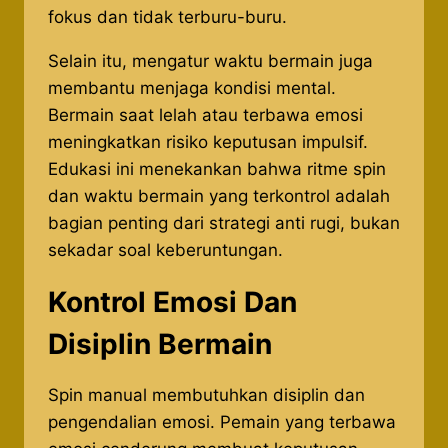
fokus dan tidak terburu-buru.
Selain itu, mengatur waktu bermain juga
membantu menjaga kondisi mental.
Bermain saat lelah atau terbawa emosi
meningkatkan risiko keputusan impulsif.
Edukasi ini menekankan bahwa ritme spin
dan waktu bermain yang terkontrol adalah
bagian penting dari strategi anti rugi, bukan
sekadar soal keberuntungan.
Kontrol Emosi Dan
Disiplin Bermain
Spin manual membutuhkan disiplin dan
pengendalian emosi. Pemain yang terbawa