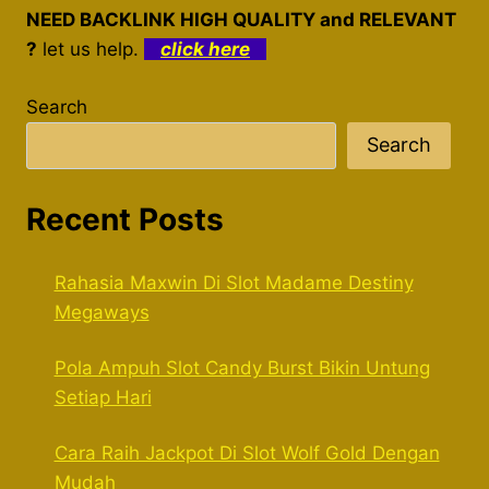
NEED BACKLINK HIGH QUALITY and RELEVANT
?
let us help.
click here
Search
Search
Recent Posts
Rahasia Maxwin Di Slot Madame Destiny
Megaways
Pola Ampuh Slot Candy Burst Bikin Untung
Setiap Hari
Cara Raih Jackpot Di Slot Wolf Gold Dengan
Mudah