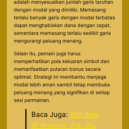
adalah menyesuaikan jumlah garis taruhan
dengan modal yang dimiliki. Memasang
terlalu banyak garis dengan modal terbatas
dapat menghabiskan dana dengan cepat,
sementara memasang terlalu sedikit garis
mengurangi peluang menang.
Selain itu, pemain juga harus
memperhatikan pola keluaran simbol dan
memanfaatkan putaran bonus secara
optimal. Strategi ini membantu menjaga
modal lebih aman sambil tetap membuka
peluang menang yang signifikan di setiap
sesi permainan.
Baca Juga:
Slot Bow
of Artemis: Trik Jitu