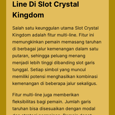
Line Di Slot Crystal
Kingdom
Salah satu keunggulan utama Slot Crystal
Kingdom adalah fitur multi-line. Fitur ini
memungkinkan pemain memasang taruhan
di berbagai jalur kemenangan dalam satu
putaran, sehingga peluang menang
menjadi lebih tinggi dibanding slot garis
tunggal. Setiap simbol yang muncul
memiliki potensi menghasilkan kombinasi
kemenangan di beberapa jalur sekaligus.
Fitur multi-line juga memberikan
fleksibilitas bagi pemain. Jumlah garis
taruhan bisa disesuaikan dengan modal