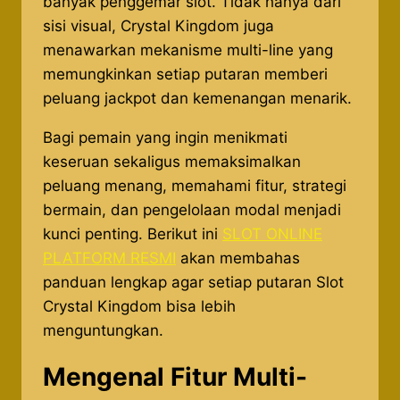
banyak penggemar slot. Tidak hanya dari
sisi visual, Crystal Kingdom juga
menawarkan mekanisme multi-line yang
memungkinkan setiap putaran memberi
peluang jackpot dan kemenangan menarik.
Bagi pemain yang ingin menikmati
keseruan sekaligus memaksimalkan
peluang menang, memahami fitur, strategi
bermain, dan pengelolaan modal menjadi
kunci penting. Berikut ini
SLOT ONLINE
PLATFORM RESMI
akan membahas
panduan lengkap agar setiap putaran Slot
Crystal Kingdom bisa lebih
menguntungkan.
Mengenal Fitur Multi-