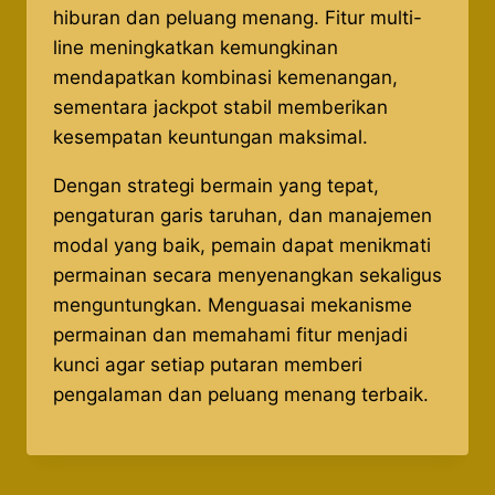
hiburan dan peluang menang. Fitur multi-
line meningkatkan kemungkinan
mendapatkan kombinasi kemenangan,
sementara jackpot stabil memberikan
kesempatan keuntungan maksimal.
Dengan strategi bermain yang tepat,
pengaturan garis taruhan, dan manajemen
modal yang baik, pemain dapat menikmati
permainan secara menyenangkan sekaligus
menguntungkan. Menguasai mekanisme
permainan dan memahami fitur menjadi
kunci agar setiap putaran memberi
pengalaman dan peluang menang terbaik.