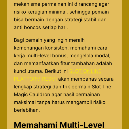
mekanisme permainan ini dirancang agar
risiko kerugian minimal, sehingga pemain
bisa bermain dengan strategi stabil dan
anti boncos setiap hari.
Bagi pemain yang ingin meraih
kemenangan konsisten, memahami cara
kerja multi-level bonus, mengelola modal,
dan memanfaatkan fitur tambahan adalah
kunci utama. Berikut ini
SLOT ONLINE
PLATFORM RESMI
akan membahas secara
lengkap strategi dan trik bermain Slot The
Magic Cauldron agar hasil permainan
maksimal tanpa harus mengambil risiko
berlebihan.
Memahami Multi-Level