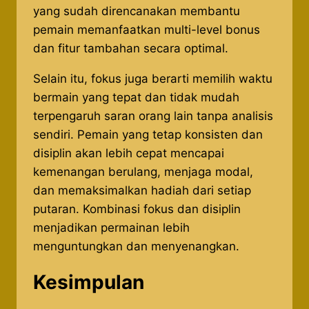
yang sudah direncanakan membantu
pemain memanfaatkan multi-level bonus
dan fitur tambahan secara optimal.
Selain itu, fokus juga berarti memilih waktu
bermain yang tepat dan tidak mudah
terpengaruh saran orang lain tanpa analisis
sendiri. Pemain yang tetap konsisten dan
disiplin akan lebih cepat mencapai
kemenangan berulang, menjaga modal,
dan memaksimalkan hadiah dari setiap
putaran. Kombinasi fokus dan disiplin
menjadikan permainan lebih
menguntungkan dan menyenangkan.
Kesimpulan