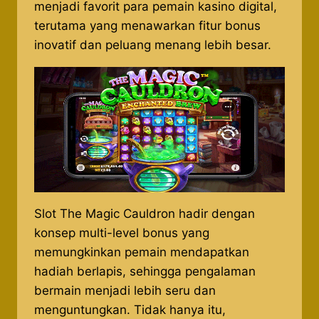
menjadi favorit para pemain kasino digital,
terutama yang menawarkan fitur bonus
inovatif dan peluang menang lebih besar.
Slot The Magic Cauldron hadir dengan
konsep multi-level bonus yang
memungkinkan pemain mendapatkan
hadiah berlapis, sehingga pengalaman
bermain menjadi lebih seru dan
menguntungkan. Tidak hanya itu,