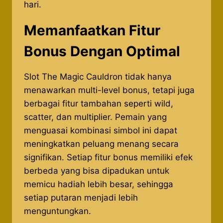
hari.
Memanfaatkan Fitur
Bonus Dengan Optimal
Slot The Magic Cauldron tidak hanya
menawarkan multi-level bonus, tetapi juga
berbagai fitur tambahan seperti wild,
scatter, dan multiplier. Pemain yang
menguasai kombinasi simbol ini dapat
meningkatkan peluang menang secara
signifikan. Setiap fitur bonus memiliki efek
berbeda yang bisa dipadukan untuk
memicu hadiah lebih besar, sehingga
setiap putaran menjadi lebih
menguntungkan.