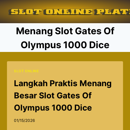
Skip
to
content
Menang Slot Gates Of
Olympus 1000 Dice
SLOT ONLINE
Langkah Praktis Menang
Besar Slot Gates Of
Olympus 1000 Dice
01/15/2026