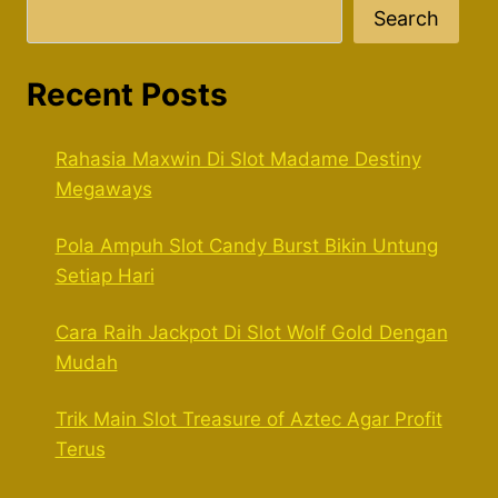
Search
Recent Posts
Rahasia Maxwin Di Slot Madame Destiny
Megaways
Pola Ampuh Slot Candy Burst Bikin Untung
Setiap Hari
Cara Raih Jackpot Di Slot Wolf Gold Dengan
Mudah
Trik Main Slot Treasure of Aztec Agar Profit
Terus