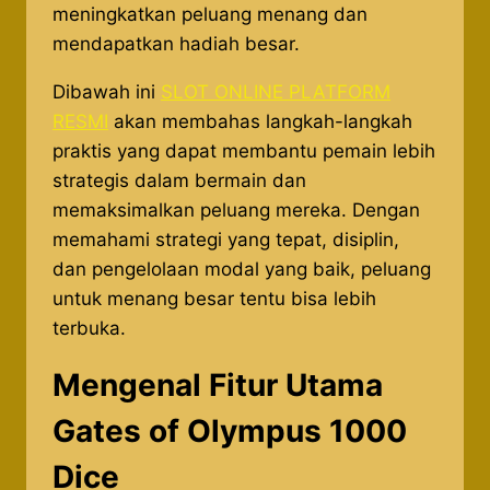
meningkatkan peluang menang dan
mendapatkan hadiah besar.
Dibawah ini
SLOT ONLINE PLATFORM
RESMI
akan membahas langkah-langkah
praktis yang dapat membantu pemain lebih
strategis dalam bermain dan
memaksimalkan peluang mereka. Dengan
memahami strategi yang tepat, disiplin,
dan pengelolaan modal yang baik, peluang
untuk menang besar tentu bisa lebih
terbuka.
Mengenal Fitur Utama
Gates of Olympus 1000
Dice