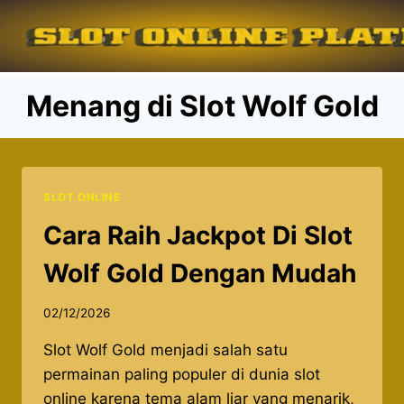
Skip
to
content
Menang di Slot Wolf Gold
SLOT ONLINE
Cara Raih Jackpot Di Slot
Wolf Gold Dengan Mudah
02/12/2026
Slot Wolf Gold menjadi salah satu
permainan paling populer di dunia slot
online karena tema alam liar yang menarik,