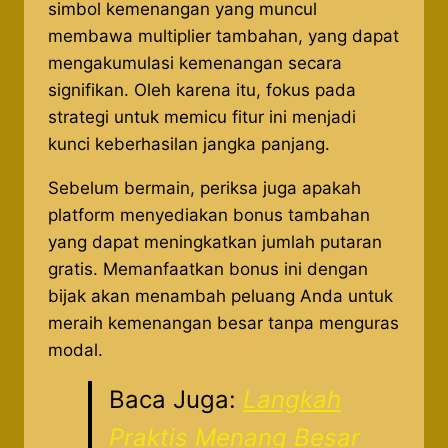
simbol kemenangan yang muncul
membawa multiplier tambahan, yang dapat
mengakumulasi kemenangan secara
signifikan. Oleh karena itu, fokus pada
strategi untuk memicu fitur ini menjadi
kunci keberhasilan jangka panjang.
Sebelum bermain, periksa juga apakah
platform menyediakan bonus tambahan
yang dapat meningkatkan jumlah putaran
gratis. Memanfaatkan bonus ini dengan
bijak akan menambah peluang Anda untuk
meraih kemenangan besar tanpa menguras
modal.
Baca Juga:
Langkah
Praktis Menang Besar