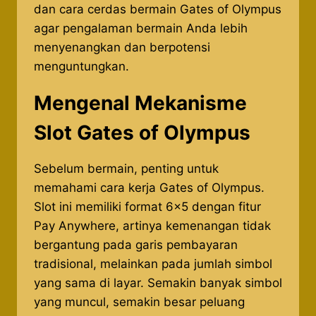
dan cara cerdas bermain Gates of Olympus
agar pengalaman bermain Anda lebih
menyenangkan dan berpotensi
menguntungkan.
Mengenal Mekanisme
Slot Gates of Olympus
Sebelum bermain, penting untuk
memahami cara kerja Gates of Olympus.
Slot ini memiliki format 6×5 dengan fitur
Pay Anywhere, artinya kemenangan tidak
bergantung pada garis pembayaran
tradisional, melainkan pada jumlah simbol
yang sama di layar. Semakin banyak simbol
yang muncul, semakin besar peluang