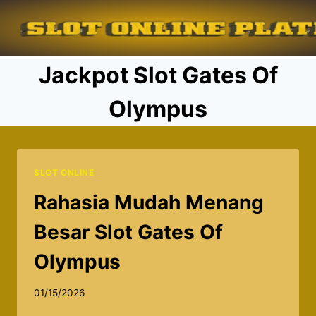
Skip
to
content
Jackpot Slot Gates Of
Olympus
SLOT ONLINE
Rahasia Mudah Menang
Besar Slot Gates Of
Olympus
01/15/2026