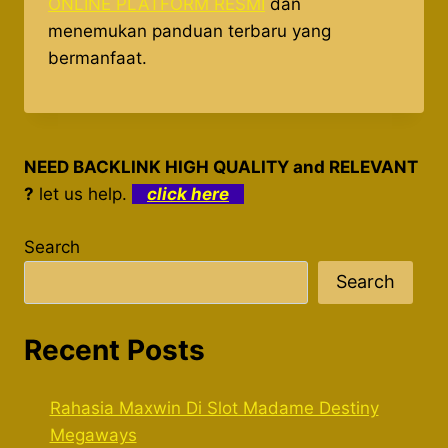
ONLINE PLATFORM RESMI
dan
menemukan panduan terbaru yang
bermanfaat.
NEED BACKLINK HIGH QUALITY and RELEVANT
?
let us help.
click here
Search
Search
Recent Posts
Rahasia Maxwin Di Slot Madame Destiny
Megaways