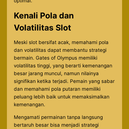
optimal.
Kenali Pola dan
Volatilitas Slot
Meski slot bersifat acak, memahami pola
dan volatilitas dapat membantu strategi
bermain. Gates of Olympus memiliki
volatilitas tinggi, yang berarti kemenangan
besar jarang muncul, namun nilainya
signifikan ketika terjadi. Pemain yang sabar
dan memahami pola putaran memiliki
peluang lebih baik untuk memaksimalkan
kemenangan.
Mengamati permainan tanpa langsung
bertaruh besar bisa menjadi strategi