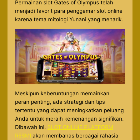
Permainan slot Gates of Olympus telah
menjadi favorit para penggemar slot online
karena tema mitologi Yunani yang menarik.
Meskipun keberuntungan memainkan
peran penting, ada strategi dan tips
tertentu yang dapat meningkatkan peluang
Anda untuk meraih kemenangan signifikan.
Dibawah ini,
SLOT ONLINE PLATFORM
RESMI
akan membahas berbagai rahasia