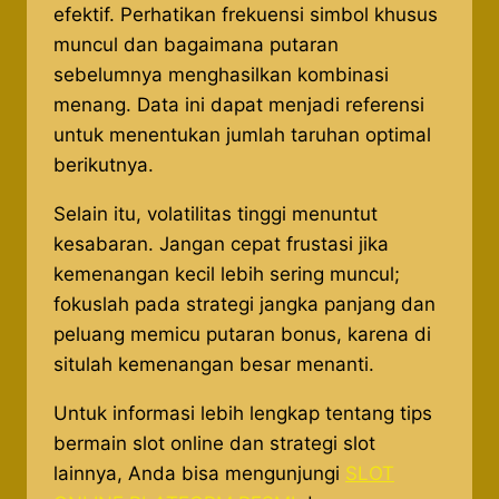
efektif. Perhatikan frekuensi simbol khusus
muncul dan bagaimana putaran
sebelumnya menghasilkan kombinasi
menang. Data ini dapat menjadi referensi
untuk menentukan jumlah taruhan optimal
berikutnya.
Selain itu, volatilitas tinggi menuntut
kesabaran. Jangan cepat frustasi jika
kemenangan kecil lebih sering muncul;
fokuslah pada strategi jangka panjang dan
peluang memicu putaran bonus, karena di
situlah kemenangan besar menanti.
Untuk informasi lebih lengkap tentang tips
bermain slot online dan strategi slot
lainnya, Anda bisa mengunjungi
SLOT