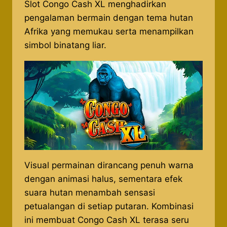
Slot Congo Cash XL menghadirkan
pengalaman bermain dengan tema hutan
Afrika yang memukau serta menampilkan
simbol binatang liar.
Visual permainan dirancang penuh warna
dengan animasi halus, sementara efek
suara hutan menambah sensasi
petualangan di setiap putaran. Kombinasi
ini membuat Congo Cash XL terasa seru