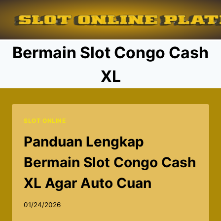
Skip
to
content
Bermain Slot Congo Cash
XL
SLOT ONLINE
Panduan Lengkap
Bermain Slot Congo Cash
XL Agar Auto Cuan
01/24/2026