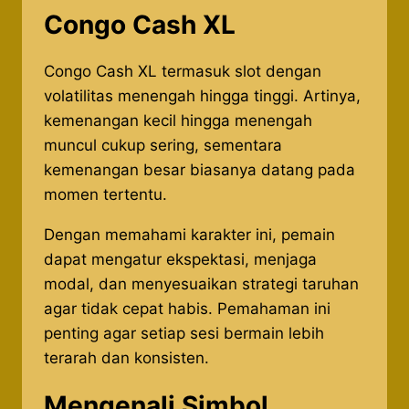
Congo Cash XL
Congo Cash XL termasuk slot dengan
volatilitas menengah hingga tinggi. Artinya,
kemenangan kecil hingga menengah
muncul cukup sering, sementara
kemenangan besar biasanya datang pada
momen tertentu.
Dengan memahami karakter ini, pemain
dapat mengatur ekspektasi, menjaga
modal, dan menyesuaikan strategi taruhan
agar tidak cepat habis. Pemahaman ini
penting agar setiap sesi bermain lebih
terarah dan konsisten.
Mengenali Simbol